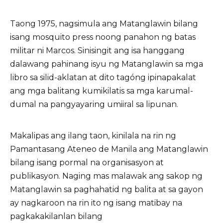
Taong 1975, nagsimula ang Matanglawin bilang
isang mosquito press noong panahon ng batas
militar ni Marcos. Sinisingit ang isa hanggang
dalawang pahinang isyu ng Matanglawin sa mga
libro sa silid-aklatan at dito tagóng ipinapakalat
ang mga balitang kumikilatis sa mga karumal-
dumal na pangyayaring umiiral sa lipunan.
Makalipas ang ilang taon, kinilala na rin ng
Pamantasang Ateneo de Manila ang Matanglawin
bilang isang pormal na organisasyon at
publikasyon. Naging mas malawak ang sakop ng
Matanglawin sa paghahatid ng balita at sa gayon
ay nagkaroon na rin ito ng isang matibay na
pagkakakilanlan bilang