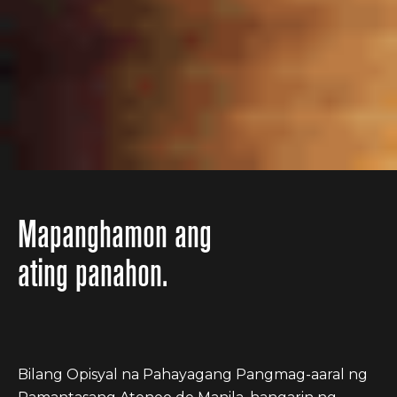
Mapanghamon ang
ating panahon.
Bilang Opisyal na Pahayagang Pangmag-aaral ng