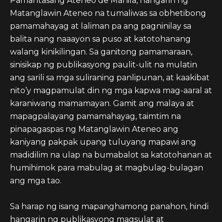
Pamantasang Ateneo de Manila, hangarin ng
Matanglawin Ateneo na tumaliwas sa obhetibong
pamamahayag at laliman pa ang pagninilay sa
balita nang naaayon sa puso at katotohanang
walang kinikilingan. Sa ganitong pamamaraan,
sinisikap ng publikasyong paulit-ulit na mulatin
ang sarili sa mga suliraning panlipunan, at kaakibat
nito’y magpamulat din ng mga kapwa mag-aaral at
karaniwang mamamayan. Gamit ang malaya at
mapagpalayang pamamahayag, taimtim na
pinapagaspas ng Matanglawin Ateneo ang
kaniyang pakpak upang tuluyang mapawi ang
madidilim na ulap na bumabalot sa katotohanan at
humihimok para mabulag at magbulag-bulagan
ang mga tao.
Sa harap ng isang mapanghamong panahon, hindi
hangarin ng publikasyong magsulat at