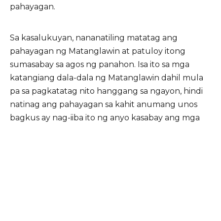
pahayagan.
Sa kasalukuyan, nananatiling matatag ang
pahayagan ng Matanglawin at patuloy itong
sumasabay sa agos ng panahon. Isa ito sa mga
katangiang dala-dala ng Matanglawin dahil mula
pa sa pagkatatag nito hanggang sa ngayon, hindi
natinag ang pahayagan sa kahit anumang unos
bagkus ay nag-iiba ito ng anyo kasabay ang mga
pabago-bagong hamon ng lipunan.