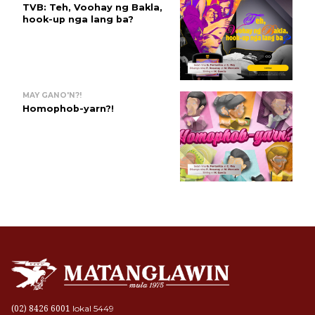
TVB: Teh, Voohay ng Bakla,
hook-up nga lang ba?
MAY GANO'N?!
Homophob-yarn?!
lokal 5449
(02) 8426 6001