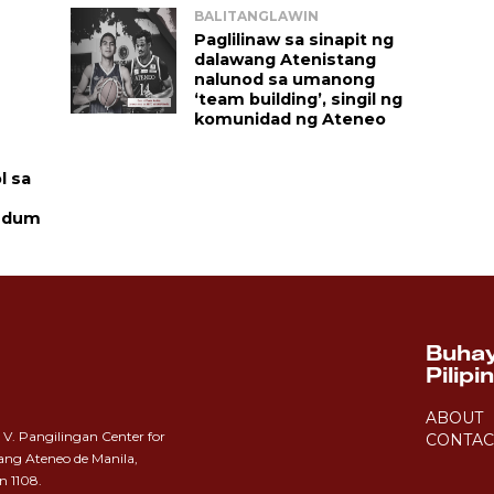
BALITANGLAWIN
Paglilinaw sa sinapit ng 
dalawang Atenistang 
nalunod sa umanong 
‘team building’, singil ng 
komunidad ng Ateneo
l sa 
ndum
Buhay
Pilipi
ABOUT
 V. Pangilingan Center for
CONTAC
ang Ateneo de Manila,
n 1108.