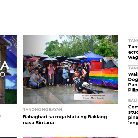
TAN
Tan
acr
wag
TAN
Wal
Dog
Pan
Pili
BAL
Com
TANONG NG BAYAN
stud
!
Bahaghari sa mga Mata ng Baklang
pin
nasa Bintana
'en