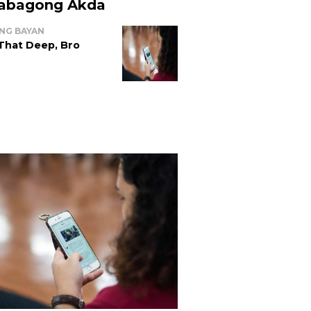
abagong Akda
NG BAYAN
 That Deep, Bro