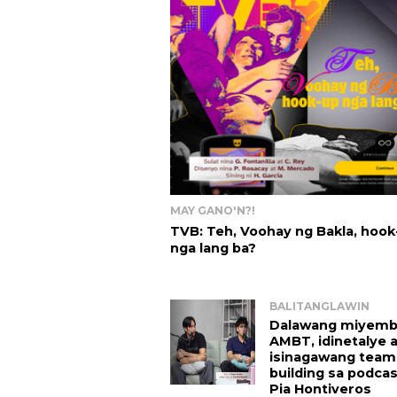
MAY GANO'N?!
TVB: Teh, Voohay ng Bakla, hook
nga lang ba?
BALITANGLAWIN
Dalawang miyemb
AMBT, idinetalye 
isinagawang team
building sa podcast
Pia Hontiveros 