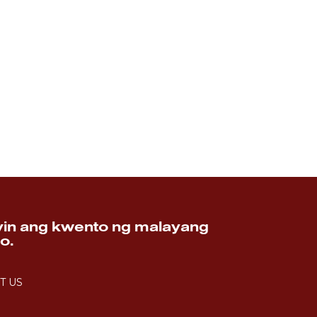
in ang kwento ng malayang
no.
T US