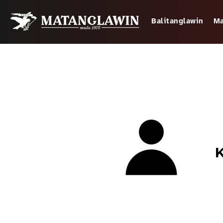
Balitanglawin
Ma