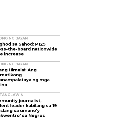
ONG NG BAYAN
ghod sa Sahod: P125
oss-the-board nationwide
e increase
ONG NG BAYAN
ang Himala!: Ang
matikong
anampalataya ng mga
pino
ITANGLAWIN
munity journalist,
ent leader kabilang sa 19
aslang sa umano'y
gkwentro' sa Negros