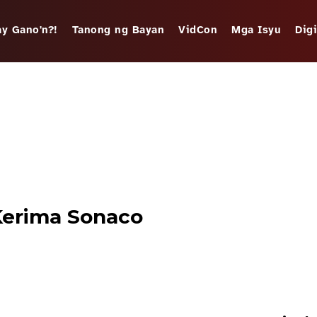
y Gano'n?!
Tanong ng Bayan
VidCon
Mga Isyu
Dig
Kerima Sonaco