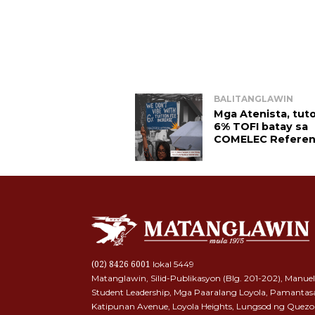
BALITANGLAWIN
Mga Atenista, tuto
6% TOFI batay sa 
COMELEC Refere
lokal 5449
(02) 8426 6001
Matanglawin, Silid-Publikasyon (Blg. 201-202), Manuel
Student Leadership, Mga Paaralang Loyola, Pamantas
Katipunan Avenue, Loyola Heights, Lungsod ng Quezo