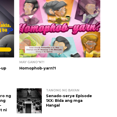
MAY GANO'N?!
-up
Homophob-yarn?!
TANONG NG BAYAN
ro ng 
Senado-serye Episode 
ang 
1XX: Bida ang mga 
-
Hangal 
 ni 