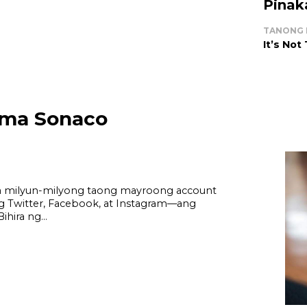
Pinak
TANONG 
It’s Not
ima Sonaco
 sa milyun-milyong taong mayroong account
ng Twitter, Facebook, at Instagram—ang
ihira ng...