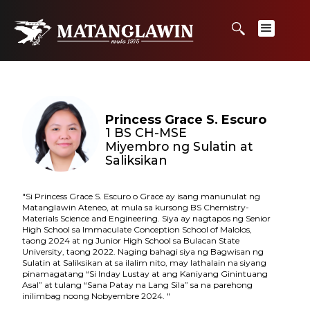
Princess Grace S. Escuro
1 BS CH-MSE
Miyembro ng Sulatin at
Saliksikan
"Si Princess Grace S. Escuro o Grace ay isang manunulat ng
Matanglawin Ateneo, at mula sa kursong BS Chemistry-
Materials Science and Engineering. Siya ay nagtapos ng Senior
High School sa Immaculate Conception School of Malolos,
taong 2024 at ng Junior High School sa Bulacan State
University, taong 2022. Naging bahagi siya ng Bagwisan ng
Sulatin at Saliksikan at sa ilalim nito, may lathalain na siyang
pinamagatang “Si Inday Lustay at ang Kaniyang Ginintuang
Asal” at tulang “Sana Patay na Lang Sila” sa na parehong
inilimbag noong Nobyembre 2024. "