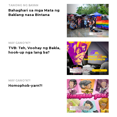
TANONG NG BAYAN
Bahaghari sa mga Mata ng
Baklang nasa Bintana
MAY GANO'N?!
TVB: Teh, Voohay ng Bakla,
hook-up nga lang ba?
MAY GANO'N?!
Homophob-yarn?!