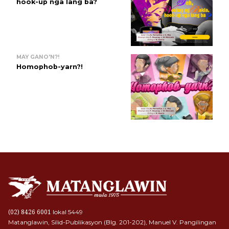
hook-up nga lang ba?
MAY GANO'N?!
Homophob-yarn?!
lokal 5449
(02) 8426 6001
Matanglawin, Silid-Publikasyon (Blg. 201-202), Manuel V. Pangilingan