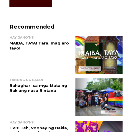
Recommended
MAY GANO'N?!
MAIBA, TAYA! Tara, maglaro
tayo!
TANONG NG BAYAN
Bahaghari sa mga Mata ng
Baklang nasa Bintana
MAY GANO'N?!
TVB: Teh, Voohay ng Bakla,