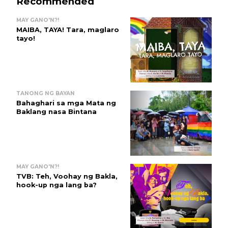
Recommended
MAY GANO'N?!
MAIBA, TAYA! Tara, maglaro
tayo!
TANONG NG BAYAN
Bahaghari sa mga Mata ng
Baklang nasa Bintana
MAY GANO'N?!
TVB: Teh, Voohay ng Bakla,
hook-up nga lang ba?