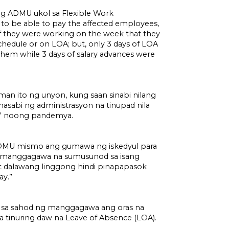
g ADMU ukol sa Flexible Work
 to be able to pay the affected employees,
if they were working on the week that they
chedule or on LOA; but, only 3 days of LOA
hem while 3 days of salary advances were
man ito ng unyon, kung saan sinabi nilang
inasabi ng administrasyon na tinupad nila
y” noong pandemya.
 ADMU mismo ang gumawa ng iskedyul para
 manggagawa na sumusunod sa isang
 dalawang linggong hindi pinapapasok
ay.”
rin sa sahod ng manggagawa ang oras na
 na tinuring daw na Leave of Absence (LOA).