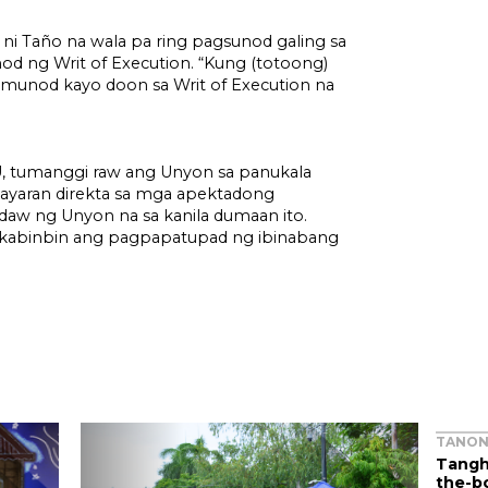
i ni Taño na wala pa ring pagsunod galing sa
od ng Writ of Execution. “Kung (totoong)
 sumunod kayo doon sa Writ of Execution na
 tumanggi raw ang Unyon sa panukala
bayaran direkta sa mga apektadong
 daw ng Unyon na sa kanila dumaan ito.
akabinbin ang pagpapatupad ng ibinabang
TANON
Tangh
the-b