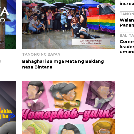
incre
TANON
Walan
Panan
BALIT
Commu
leader
umano
TANONG NG BAYAN
!
Bahaghari sa mga Mata ng Baklang
nasa Bintana