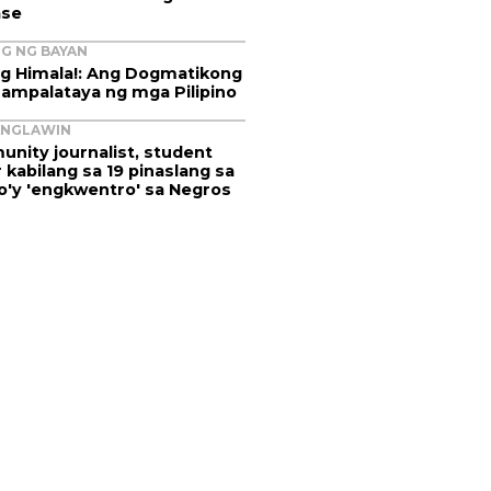
ase
G NG BAYAN
g Himala!: Ang Dogmatikong
ampalataya ng mga Pilipino
ANGLAWIN
nity journalist, student
 kabilang sa 19 pinaslang sa
'y 'engkwentro' sa Negros