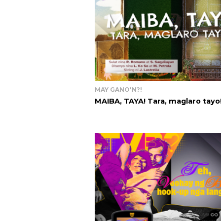
MAY GANO'N?!
MAIBA, TAYA! Tara, maglaro tayo