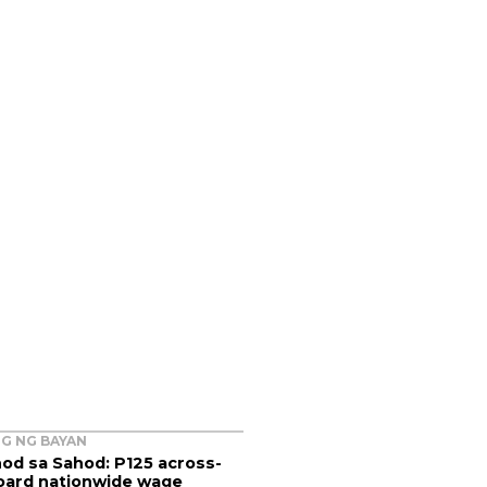
G NG BAYAN
od sa Sahod: P125 across-
oard nationwide wage