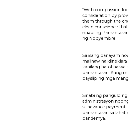
“With compassion for 
consideration by prov
them through the chal
clean conscience that
sinabi ng Pamantasan
ng Nobyembre.
Sa isang panayam noo
malinaw na idineklara 
kanilang hatol na wa
pamantasan. Kung ma
payslip ng mga man
Sinabi ng pangulo n
administrasyon noong
sa advance payment. N
pamantasan sa lahat
pandemya.