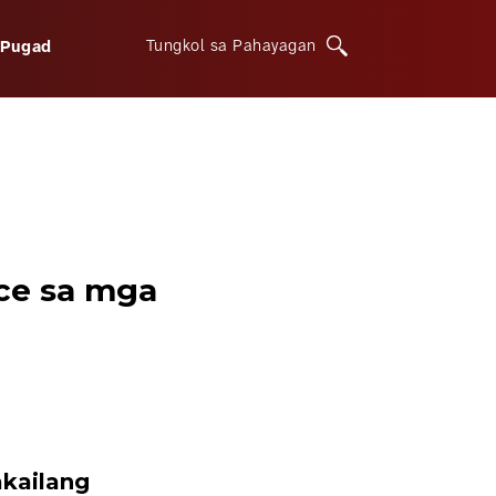
Tungkol sa Pahayagan
iPugad
ce sa mga
kailang