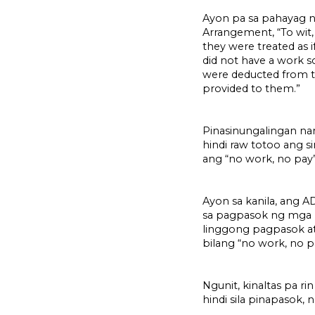
Ayon pa sa pahayag n
Arrangement, “To wit,
they were treated as 
did not have a work s
were deducted from t
provided to them.”
Pinasinungalingan na
hindi raw totoo ang s
ang “no work, no pa
Ayon sa kanila, ang
sa pagpasok ng mga
linggong pagpasok at
bilang “no work, no p
Ngunit, kinaltas pa 
hindi sila pinapasok,