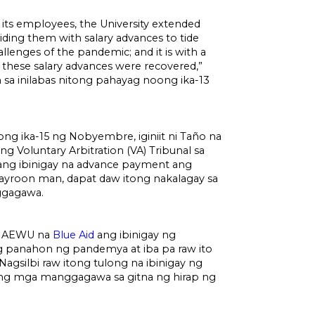
its employees, the University extended
iding them with salary advances to tide
lenges of the pandemic; and it is with a
 these salary advances were recovered,”
 sa inilabas nitong pahayag noong ika-13
ng ika-15 ng Nobyembre, iginiit ni Taño na
ng Voluntary Arbitration (VA) Tribunal sa
lang ibinigay na advance payment ang
yroon man, dapat daw itong nakalagay sa
ggagawa.
g AEWU na
Blue Aid
ang ibinigay ng
 panahon ng pandemya at iba pa raw ito
agsilbi raw itong tulong na ibinigay ng
 ng mga manggagawa sa gitna ng hirap ng