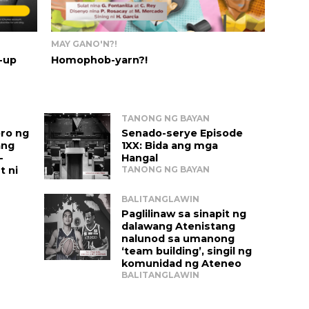
MAY GANO'N?!
-up
Homophob-yarn?!
TANONG NG BAYAN
ro ng 
Senado-serye Episode 
ang 
1XX: Bida ang mga 
-
Hangal 
 ni 
TANONG NG BAYAN
BALITANGLAWIN
Paglilinaw sa sinapit ng 
dalawang Atenistang 
nalunod sa umanong 
‘team building’, singil ng 
komunidad ng Ateneo
BALITANGLAWIN