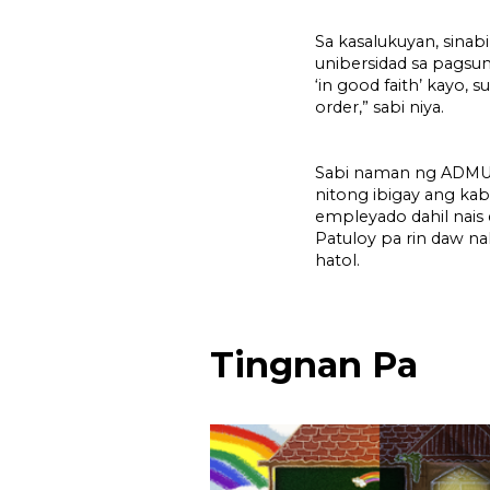
Sa kasalukuyan, sinab
unibersidad sa pagsun
‘in good faith’ kayo,
order,” sabi niya.
Sabi naman ng ADMU,
nitong ibigay ang ka
empleyado dahil nais
Patuloy pa rin daw n
hatol.
Tingnan Pa