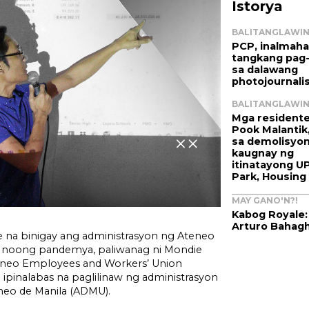
Istorya
BALITANGLAWI
PCP, inalmaha
tangkang pag
sa dalawang
photojournali
BALITANGLAWI
Mga resident
Pook Malantik,
sa demolisyo
kaugnay ng
itinatayong U
Park, Housing
MAY GANO'N?!
Kabog Royale:
Arturo Bahagh
e na binigay ang administrasyon ng Ateneo
noong pandemya, paliwanag ni Mondie
eneo Employees and Workers’ Union
ipinalabas na paglilinaw ng administrasyon
eo de Manila (ADMU).