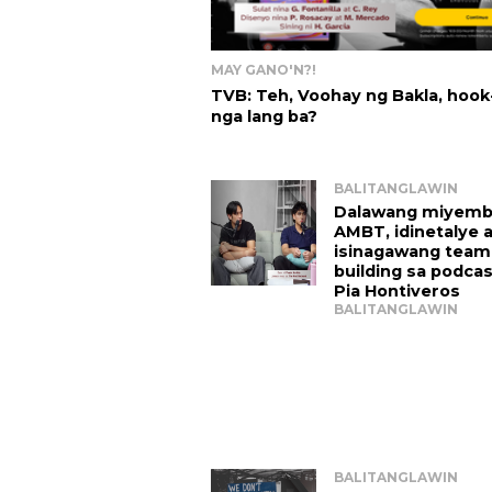
MAY GANO'N?!
TVB: Teh, Voohay ng Bakla, hook
nga lang ba?
BALITANGLAWIN
Dalawang miyemb
AMBT, idinetalye 
isinagawang team
building sa podcast
Pia Hontiveros 
BALITANGLAWIN
BALITANGLAWIN