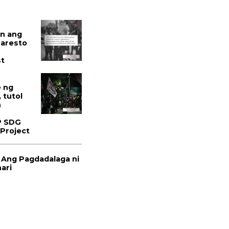
N
n ang
-aresto
st
N
e ng
 tutol
n
P SDG
 Project
 Ang Pagdadalaga ni
ari