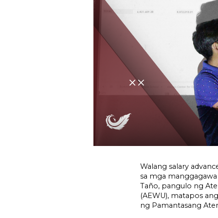
Walang salary advanc
sa mga manggagawa 
Taño, pangulo ng At
(AEWU), matapos ang 
ng Pamantasang Aten