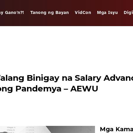
y Gano'n?!
Tanong ng Bayan
VidCon
Mga Isyu
Dig
lang Binigay na Salary Advan
ong Pandemya – AEWU
Mga Kama