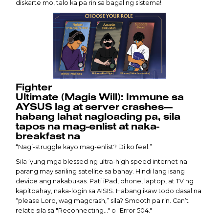
diskarte mo, talo ka pa rin sa bagal ng sistema!
Fighter
Ultimate (Magis Will): Immune sa
AYSUS lag at server crashes—
habang lahat nagloading pa, sila
tapos na mag-enlist at naka-
breakfast na
“Nagi-struggle kayo mag-enlist? Di ko feel.”
Sila ‘yung mga blessed ng ultra-high speed internet na
parang may sariling satellite sa bahay. Hindi lang isang
device ang nakabukas. Pati iPad, phone, laptop, at TV ng
kapitbahay, naka-login sa AISIS. Habang ikaw todo dasal na
“please Lord, wag magcrash,” sila? Smooth pa rin. Can’t
relate sila sa "Reconnecting..." o "Error 504."