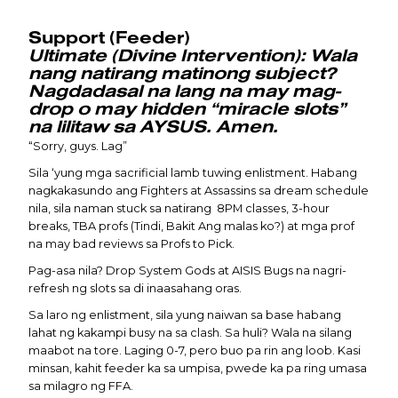
Support (Feeder)
Ultimate (Divine Intervention): Wala
nang natirang matinong subject?
Nagdadasal na lang na may mag-
drop o may hidden “miracle slots”
na lilitaw sa AYSUS. Amen.
“Sorry, guys. Lag”
Sila ‘yung mga sacrificial lamb tuwing enlistment. Habang
nagkakasundo ang Fighters at Assassins sa dream schedule
nila, sila naman stuck sa natirang 8PM classes, 3-hour
breaks, TBA profs (Tindi, Bakit Ang malas ko?) at mga prof
na may bad reviews sa Profs to Pick.
Pag-asa nila? Drop System Gods at AISIS Bugs na nagri-
refresh ng slots sa di inaasahang oras.
Sa laro ng enlistment, sila yung naiwan sa base habang
lahat ng kakampi busy na sa clash. Sa huli? Wala na silang
maabot na tore. Laging 0-7, pero buo pa rin ang loob. Kasi
minsan, kahit feeder ka sa umpisa, pwede ka pa ring umasa
sa milagro ng FFA.