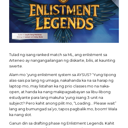
Tulad ng isang ranked match sa ML, ang enlistment sa
Arteneo ay nangangailangan ng diskarte, bilis, at kaunting
swerte.
Alam mo ‘yung enlistment system sa AYSUS? ‘Yung tipong
alas-sais pa lang ng umaga, nakahanda ka na sa harap ng
laptop mo, may listahan ka ng prio classes mo na naka-
open, at handa ka nang makipagsabayan sa libu-libong
estudyante para lang makuha ‘yung iisang 3-unit na
subject? Pero kahit anong pilit mo, “Loading... Please wait”
lang ang bumungad sa’yo, tapos pagbalik mo, boom! Wala
ka nang slot.
Ganun din sa drafting phase ng Enlistment Legends. Kahit