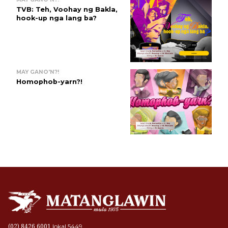
TVB: Teh, Voohay ng Bakla,
hook-up nga lang ba?
MAY GANO'N?!
Homophob-yarn?!
lokal 5449
(02) 8426 6001