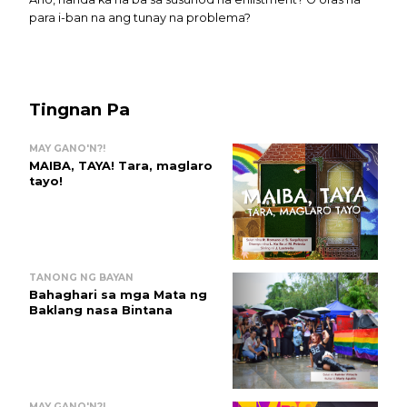
para i-ban na ang tunay na problema?
Tingnan Pa
MAY GANO'N?!
MAIBA, TAYA! Tara, maglaro
tayo!
TANONG NG BAYAN
Bahaghari sa mga Mata ng
Baklang nasa Bintana
MAY GANO'N?!