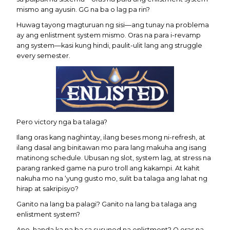
mismo ang ayusin. GG na ba o lag pa rin?
Huwag tayong magturuan ng sisi—ang tunay na problema
ay ang enlistment system mismo. Oras na para i-revamp
ang system—kasi kung hindi, paulit-ulit lang ang struggle
every semester.
Pero victory nga ba talaga?
Ilang oras kang naghintay, ilang beses mong ni-refresh, at
ilang dasal ang binitawan mo para lang makuha ang isang
matinong schedule. Ubusan ng slot, system lag, at stress na
parang ranked game na puro troll ang kakampi. At kahit
nakuha mo na ‘yung gusto mo, sulit ba talaga ang lahat ng
hirap at sakripisyo?
Ganito na lang ba palagi? Ganito na lang ba talaga ang
enlistment system?
Ano, handa ka na ba sa susunod na enlistment? O oras na