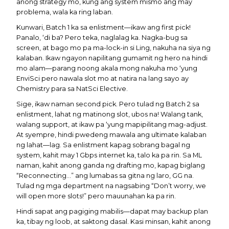
anong strategy mo, kung ang system mismo ang may
problema, wala ka ring laban.
Kunwari, Batch 1 ka sa enlistment—ikaw ang first pick!
Panalo, ‘di ba? Pero teka, naglalag ka. Nagka-bug sa
screen, at bago mo pa ma-lock-in si Ling, nakuha na siya ng
kalaban. Ikaw ngayon napilitang gumamit ng hero na hindi
mo alam—parang noong akala mong nakuha mo ‘yung
EnviSci pero nawala slot mo at natira na lang sayo ay
Chemistry para sa NatSci Elective.
Sige, ikaw naman second pick. Pero tulad ng Batch 2 sa
enlistment, lahat ng matinong slot, ubos na! Walang tank,
walang support, at ikaw pa ‘yung mapipilitang mag-adjust.
At syempre, hindi pwedeng mawala ang ultimate kalaban
ng lahat—lag. Sa enlistment kapag sobrang bagal ng
system, kahit may 1 Gbps internet ka, talo ka pa rin. Sa ML
naman, kahit anong ganda ng drafting mo, kapag biglang
“Reconnecting...” ang lumabas sa gitna ng laro, GG na.
Tulad ng mga department na nagsabing “Don’t worry, we
will open more slots!” pero mauunahan ka pa rin.
Hindi sapat ang pagiging mabilis—dapat may backup plan
ka, tibay ng loob, at saktong dasal. Kasi minsan, kahit anong