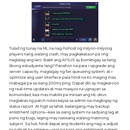
Tulad ng tunay na ML na nag-hohost ng milyon-milyong
players nang walang crash, may pagkakataon pa ring
naglalag ang laro. Bakit ang AYSUS ay bumibigay sa ilang
libong estudyante lang? Panahon na para i-upgrade ang
server capacity, maglagay ng fair queueing system, at i-
optimize ang user interface para hindi na ito maging mas
mabagal pa sa isang 200ms ping. Dapat din ay magkaroon
ng real-time updates at mas maayos na ugnayan sa
komunidad, kasi mas mabilis pa minsan ang ML devs
maglabas ng patch notes kaysa sa admin na magbigay ng
status report. At higit sa lahat, kailangang may backup
enlistment options—kasi sa isang system na sadyang lag at
puno ng bugs, laging may naiiwang walang matinong
subject. Sa huli, hindi dapat ang students ang nag-a-adjust
sa palpak na sistema—oras na para ang enlistment system